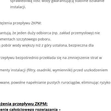
sprawiedliwą ilość wody gwarantującą stabilne działanie
instalacji.
natężenia przepływu ZKPM:
ntują, że jeden duży odbiorca (np. zakład przemysłowy) nie
omentach szczytowego poboru.
 pobór wody większy niż z góry ustalona, bezpieczna dla
epływu bezpośrednio przekłada się na zmniejszenie strat w
enty instalacji (filtry, osadniki, wymienniki) przed uszkodzeniem
owane, powolne napełnianie pustych rurociągów, eliminując ryzyko